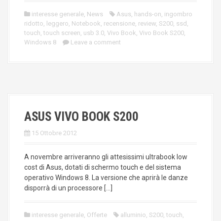
interesse generale
,
News
Asus
,
hands-on
,
ingombro
ridotto
,
leggero
,
Notebook
,
recensione
,
review
,
S200
,
ssd
,
touch
,
touch screen
,
usb 3.0
,
Vivo Book
,
Vivo Book S200
,
Windows 8
Leave a comment
ASUS VIVO BOOK S200
15 Ottobre 2012
A novembre arriveranno gli attesissimi ultrabook low
cost di Asus, dotati di schermo touch e del sistema
operativo Windows 8. La versione che aprirà le danze
disporrà di un processore […]
interesse generale
,
Offerte
alluminio
,
S200
,
touch
,