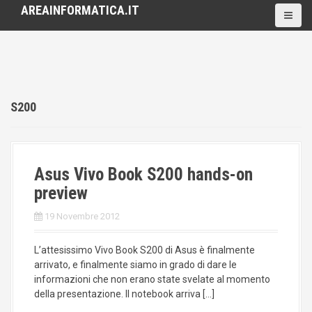
S
AREAINFORMATICA.IT
k
i
p
t
o
c
S200
o
n
t
e
n
Asus Vivo Book S200 hands-on
t
preview
19 Novembre 2012
L’attesissimo Vivo Book S200 di Asus è finalmente
arrivato, e finalmente siamo in grado di dare le
informazioni che non erano state svelate al momento
della presentazione. Il notebook arriva […]