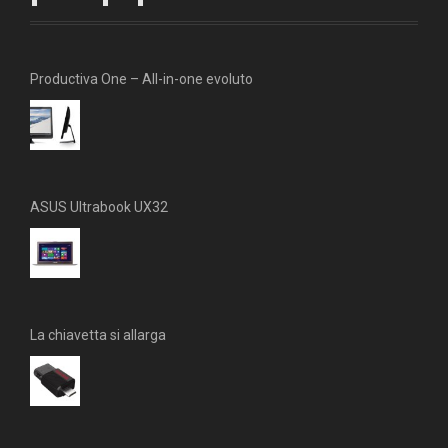
o
r
r
k
a
m
Productiva One – All-in-one evoluto
ASUS Ultrabook UX32
La chiavetta si allarga