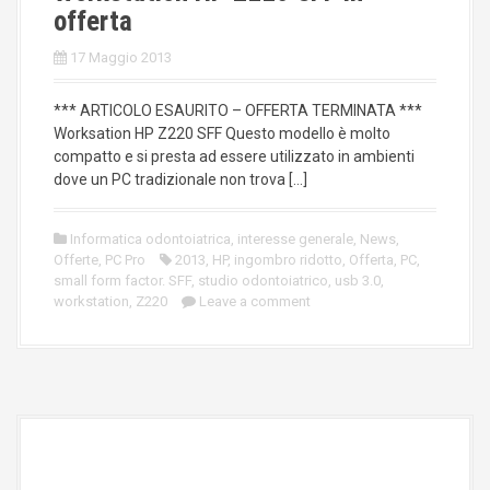
offerta
17 Maggio 2013
*** ARTICOLO ESAURITO – OFFERTA TERMINATA ***
Worksation HP Z220 SFF Questo modello è molto
compatto e si presta ad essere utilizzato in ambienti
dove un PC tradizionale non trova […]
Informatica odontoiatrica
,
interesse generale
,
News
,
Offerte
,
PC Pro
2013
,
HP
,
ingombro ridotto
,
Offerta
,
PC
,
small form factor. SFF
,
studio odontoiatrico
,
usb 3.0
,
workstation
,
Z220
Leave a comment