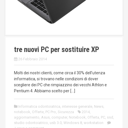
tre nuovi PC per sostituire XP
26 Febbraio 2014
Molti dei nostri clienti, come circa il 30% dell’utenza
informatica, si trovano nelle condizioni di dover
scegliere dei PC che rimpiazzino dei vecchi Athlon e
Pentium 4. Abbiamo scelto per […]
Informatica odontoiatrica
,
interesse generale
,
News
,
notebook
,
Offerte
,
PC Pro
,
Sicurezza
2014
,
aggiornamento
,
Asus
,
computer
,
Notebook
,
Offerta
,
PC
,
ssd
,
studio odontoiatrico
,
usb 3.0
,
Windows 8
,
workstation