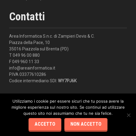
Contatti
Area Informatica S.n.c. di Zampieri Devis & C.
Piazza della Pace, 10
35016 Piazzola sul Brenta (PD)
T 049 96 00 880
F 049 960 11 33
info@areainformatica.it
P.IVA 03377610286
Codice intermediario SDI:
WY7PJ6K
Utilizziamo i cookie per essere sicuri che tu possa avere la
migliore esperienza sul nostro sito. Se continui ad utilizzare
questo sito noi assumiamo che tu ne sia felice.
ACCETTO
NON ACCETTO
Proudly powered by WordPress
|
Theme:
Moesia
by aThemes