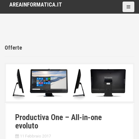
S
AREAINFORMATICA.IT
k
i
p
t
o
c
Offerte
o
n
t
e
n
t
Productiva One – All-in-one
evoluto
11 Febbraio 2017