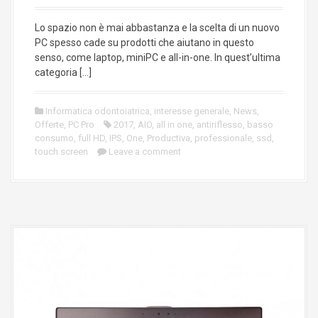
Lo spazio non è mai abbastanza e la scelta di un nuovo
PC spesso cade su prodotti che aiutano in questo
senso, come laptop, miniPC e all-in-one. In quest’ultima
categoria […]
Informatica odontoiatrica
,
interesse generale
,
News
,
Offerte
,
PC Pro
2017
,
AIO
,
all in one
,
antiriflesso
,
basso
consumo
,
full HD
,
IPS
,
One
,
Productiva
,
professionale
,
ssd
,
touch screen
Leave a comment