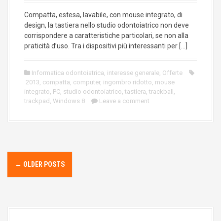
Compatta, estesa, lavabile, con mouse integrato, di
design, la tastiera nello studio odontoiatrico non deve
corrispondere a caratteristiche particolari, se non alla
praticità d’uso. Tra i dispositivi più interessanti per […]
Informatica odontoiatrica
,
interesse generale
,
Offerte
2013
,
compatta
,
computer
,
ingombro ridotto
,
mouse
integrato
,
PC
,
studio odontoiatrico
,
tastiera
,
trackball
,
trackpad
,
Windows 8
Leave a comment
P
o
←
OLDER POSTS
s
t
s
n
a