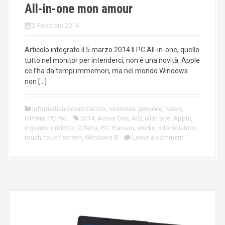
All-in-one mon amour
2 Febbraio 2014
Articolo integrato il 5 marzo 2014 Il PC All-in-one, quello
tutto nel monitor per intenderci, non è una novità. Apple
ce l’ha da tempi immemori, ma nel mondo Windows
non […]
Informatica odontoiatrica
,
interesse generale
,
News
,
Offerte
,
PC Pro
2014
,
Activa One
,
AIO
,
all in one
,
Apple
,
ingombro ridotto
,
Offerta
,
PC
,
Planium
,
studio odontoiatrico
,
touch
,
touch screen
,
Windows 8
Leave a comment