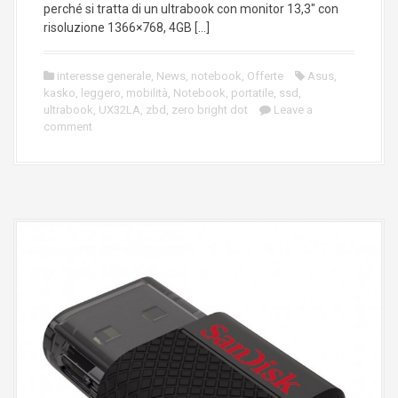
perché si tratta di un ultrabook con monitor 13,3″ con
risoluzione 1366×768, 4GB […]
interesse generale
,
News
,
notebook
,
Offerte
Asus
,
kasko
,
leggero
,
mobilità
,
Notebook
,
portatile
,
ssd
,
ultrabook
,
UX32LA
,
zbd
,
zero bright dot
Leave a
comment