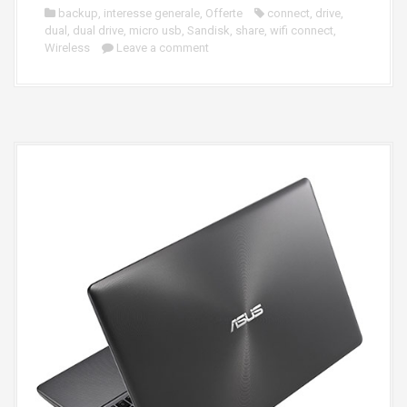
backup
,
interesse generale
,
Offerte
connect
,
drive
,
dual
,
dual drive
,
micro usb
,
Sandisk
,
share
,
wifi connect
,
Wireless
Leave a comment