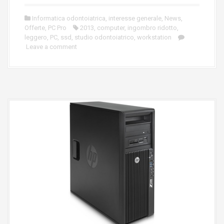
Informatica odontoiatrica
,
interesse generale
,
News
,
Offerte
,
PC Pro
2013
,
computer
,
ingombro ridotto
,
leggero
,
PC
,
ssd
,
studio odontoiatrico
,
workstation
Leave a comment