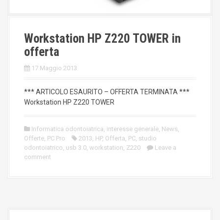
Workstation HP Z220 TOWER in
offerta
17 Maggio 2013
*** ARTICOLO ESAURITO – OFFERTA TERMINATA ***
Workstation HP Z220 TOWER
Informatica odontoiatrica
,
interesse generale
,
News
,
Offerte
,
PC Pro
2013
,
HP
,
Offerta
,
PC
,
studio
odontoiatrico
,
usb 3.0
,
workstation
,
Z220
Leave a
comment