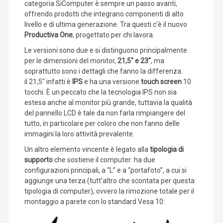
categoria SiComputer è sempre un passo avanti,
offrendo prodotti che integrano componenti di alto
livello e di ultima generazione. Tra questi c’è il nuovo
Productiva One
, progettato per chi lavora.
Le versioni sono due e si distinguono principalmente
per le dimensioni del monitor,
21,5″ e 23″
, ma
soprattutto sono i dettagli che fanno la differenza:
il 21,5″ infatti è
IPS
e ha una versione
touch screen
10
tocchi. È un peccato che la tecnologia IPS non sia
estesa anche al monitor più grande, tuttavia la qualità
del pannello LCD è tale da non farla rimpiangere del
tutto, in particolare per coloro che non fanno delle
immagini la loro attività prevalente.
Un altro elemento vincente è legato alla
tipologia di
supporto
che sostiene il computer: ha due
configurazioni principali, a “L” e a “portafoto”, a cui si
aggiunge una terza (tutt’altro che scontata per questa
tipologia di computer), ovvero la rimozione totale per il
montaggio a parete con lo standard Vesa 10: