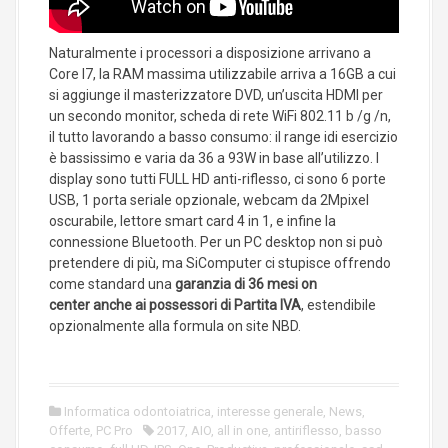
Naturalmente i processori a disposizione arrivano a
Core I7, la RAM massima utilizzabile arriva a 16GB a cui
si aggiunge il masterizzatore DVD, un’uscita HDMI per
un secondo monitor, scheda di rete WiFi 802.11 b /g /n,
il tutto lavorando a basso consumo: il range idi esercizio
è bassissimo e varia da 36 a 93W in base all’utilizzo. I
display sono tutti FULL HD anti-riflesso, ci sono 6 porte
USB, 1 porta seriale opzionale, webcam da 2Mpixel
oscurabile, lettore smart card 4 in 1, e infine la
connessione Bluetooth. Per un PC desktop non si può
pretendere di più, ma SiComputer ci stupisce offrendo
come standard una
garanzia di 36 mesi on
center anche ai possessori di Partita IVA
, estendibile
opzionalmente alla formula on site NBD.
Informatica odontoiatrica
,
interesse generale
,
News
,
Offerte
,
PC Pro
2017
,
AIO
,
all in one
,
antiriflesso
,
basso