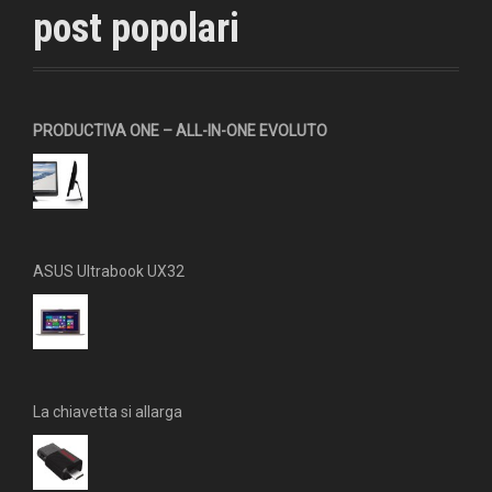
b
t
a
post popolari
o
e
g
o
r
r
k
a
m
PRODUCTIVA ONE – ALL-IN-ONE EVOLUTO
ASUS Ultrabook UX32
La chiavetta si allarga