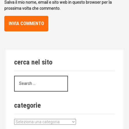
Salva il mio nome, email e sito web in questo browser per la
prossima volta che commento.
cerca nel sito
S
e
a
r
c
categorie
h
f
o
c
r
a