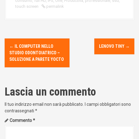
consumo
,
full HD
,
IPS
,
One
,
Productiva
,
professionale
,
ssd
,
touch screen
permalink
P
o
←
IL COMPUTER NELLO
LENOVO TINY
→
s
STUDIO ODONTOIATRICO –
t
SOLUZIONE A PARETE YOCTO
n
a
v
i
g
Lascia un commento
a
t
Il tuo indirizzo email non sarà pubblicato.
I campi obbligatori sono
i
contrassegnati
*
o
n
Commento
*