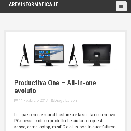
S
AREAINFORMATICA.IT
k
i
p
t
o
c
o
n
t
e
n
t
Productiva One – All-in-one
evoluto
11 Febbraio 2017
Diego Luison
Lo spazio non è mai abbastanza e la scelta di un nuovo
PC spesso cade su prodotti che aiutano in questo
senso, come laptop, miniPC e all-in-one. In quest’ultima