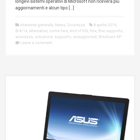
longevi sistemi operativi di Microsoft non riceverà più
aggiornamenti e alcun tipo […]
interesse generale
,
News
,
Sicurezza
8 aprile 2014
,
8/4/14
,
alternative
,
come fare
,
end of life
,
fine
,
fine supporto
,
sicurezza
,
soluzione
,
supporto
,
unsupported
,
Windows XP
Leave a comment