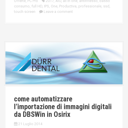
Offerte
,
PC Pro
2017
,
AIO
,
all in one
,
antiriflesso
,
basso
consumo
,
full HD
,
IPS
,
One
,
Productiva
,
professionale
,
ssd
,
touch screen
Leave a comment
come automatizzare
l’importazione di immagini digitali
da DBSWin in Osirix
21 Luglio 2014