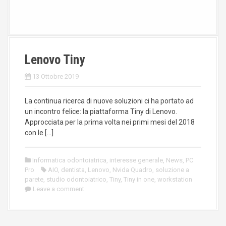
Lenovo Tiny
13 Ottobre 2019
La continua ricerca di nuove soluzioni ci ha portato ad
un incontro felice: la piattaforma Tiny di Lenovo.
Approcciata per la prima volta nei primi mesi del 2018
con le […]
Informatica odontoiatrica
,
interesse generale
,
News
,
PC
Pro
AIO
,
dentista
,
Lenovo
,
Nvida Quadro
,
soluzione a
parete
,
studio odontoiatrico
,
Tiny
,
Tiny in one
,
workstation
Leave a comment