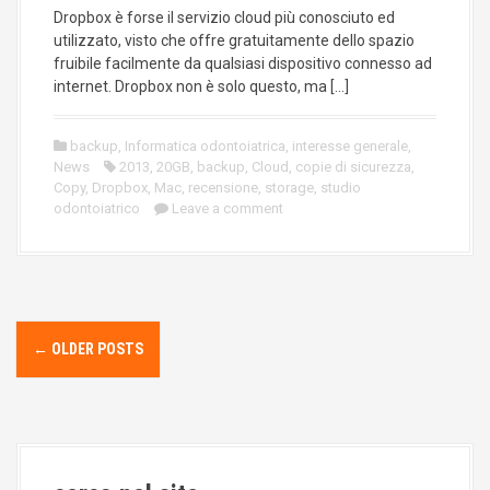
Dropbox è forse il servizio cloud più conosciuto ed
utilizzato, visto che offre gratuitamente dello spazio
fruibile facilmente da qualsiasi dispositivo connesso ad
internet. Dropbox non è solo questo, ma […]
backup
,
Informatica odontoiatrica
,
interesse generale
,
News
2013
,
20GB
,
backup
,
Cloud
,
copie di sicurezza
,
Copy
,
Dropbox
,
Mac
,
recensione
,
storage
,
studio
odontoiatrico
Leave a comment
P
o
←
OLDER POSTS
s
t
s
n
a
v