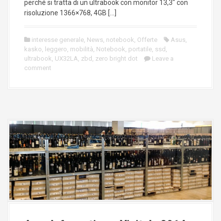
perché si tratta di un ultrabook con monitor 13,3″ con
risoluzione 1366×768, 4GB […]
interesse generale
,
News
,
notebook
,
Offerte
Asus
,
kasko
,
leggero
,
mobilità
,
Notebook
,
portatile
,
ssd
,
ultrabook
,
UX32LA
,
zbd
,
zero bright dot
Leave a
comment