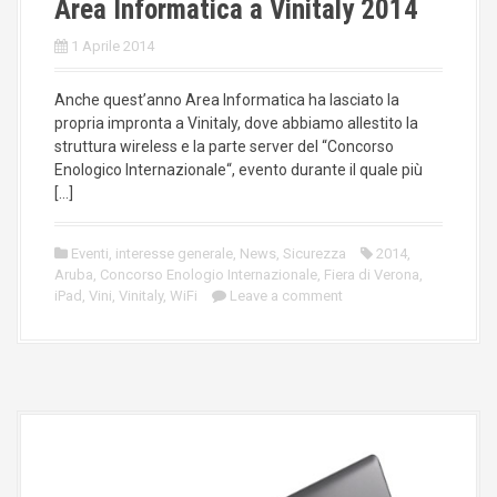
Area Informatica a Vinitaly 2014
1 Aprile 2014
Anche quest’anno Area Informatica ha lasciato la
propria impronta a Vinitaly, dove abbiamo allestito la
struttura wireless e la parte server del “Concorso
Enologico Internazionale“, evento durante il quale più
[…]
Eventi
,
interesse generale
,
News
,
Sicurezza
2014
,
Aruba
,
Concorso Enologio Internazionale
,
Fiera di Verona
,
iPad
,
Vini
,
Vinitaly
,
WiFi
Leave a comment