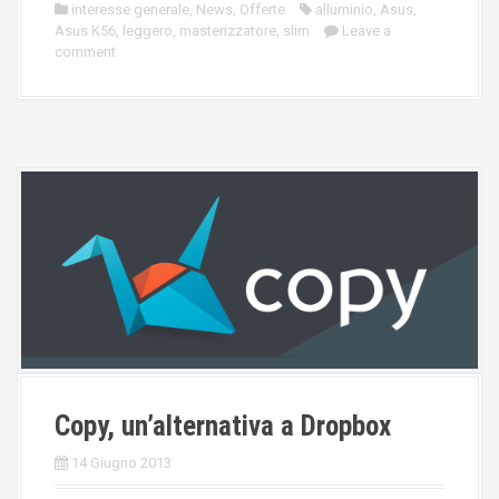
interesse generale
,
News
,
Offerte
alluminio
,
Asus
,
Asus K56
,
leggero
,
masterizzatore
,
slim
Leave a
comment
Copy, un’alternativa a Dropbox
14 Giugno 2013