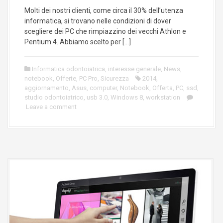
Molti dei nostri clienti, come circa il 30% dell’utenza
informatica, si trovano nelle condizioni di dover
scegliere dei PC che rimpiazzino dei vecchi Athlon e
Pentium 4. Abbiamo scelto per […]
Informatica odontoiatrica
,
interesse generale
,
News
,
notebook
,
Offerte
,
PC Pro
,
Sicurezza
2014
,
aggiornamento
,
Asus
,
computer
,
Notebook
,
Offerta
,
PC
,
ssd
,
studio odontoiatrico
,
usb 3.0
,
Windows 8
,
workstation
Leave a comment