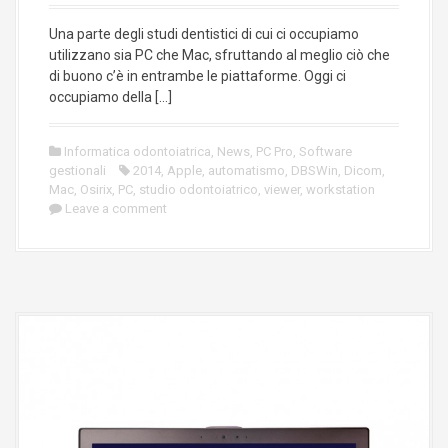
Una parte degli studi dentistici di cui ci occupiamo
utilizzano sia PC che Mac, sfruttando al meglio ciò che
di buono c’è in entrambe le piattaforme. Oggi ci
occupiamo della […]
Informatica odontoiatrica
,
News
,
PC Pro
,
Software
gestionali
2014
,
Apple
,
automatismo
,
DBSWin
,
Dicom
,
Mac
,
Osirix
,
PC
,
studio odontoiatrico
,
viewer
,
workstation
Leave a comment