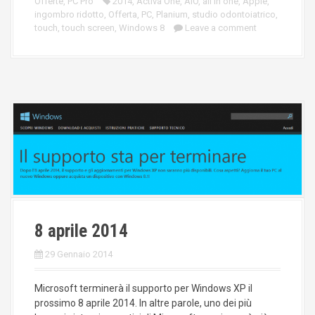
Offerte
,
PC Pro
2014
,
Activa One
,
AIO
,
all in one
,
Apple
,
ingombro ridotto
,
Offerta
,
PC
,
Planium
,
studio odontoiatrico
,
touch
,
touch screen
,
Windows 8
Leave a comment
8 aprile 2014
29 Gennaio 2014
Microsoft terminerà il supporto per Windows XP il
prossimo 8 aprile 2014. In altre parole, uno dei più