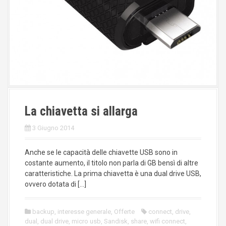
La chiavetta si allarga
3 Giugno 2014
Anche se le capacità delle chiavette USB sono in
costante aumento, il titolo non parla di GB bensì di altre
caratteristiche. La prima chiavetta è una dual drive USB,
ovvero dotata di […]
backup
,
interesse generale
,
Offerte
connect
,
drive
,
dual
,
dual drive
,
micro usb
,
Sandisk
,
share
,
wifi connect
,