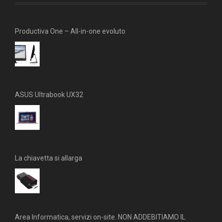
k
a
m
Productiva One – All-in-one evoluto
ASUS Ultrabook UX32
La chiavetta si allarga
Area Informatica, servizi on-site. NON ADDEBITIAMO IL