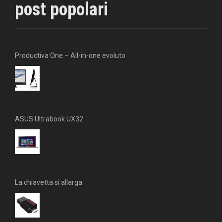
post popolari
o
e
g
o
r
r
k
a
m
Productiva One – All-in-one evoluto
ASUS Ultrabook UX32
La chiavetta si allarga