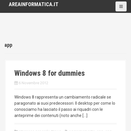
S
AREAINFORMATICA.IT
k
i
p
t
o
c
app
o
n
t
e
n
Windows 8 for dummies
t
6 Novembre 2012
Windows 8 rappresenta un cambiamento radicale se
paragonato ai suoi predecessori. Il desktop per come lo
conosciamo ha lasciato il passo ai riquadri con le
anteprime dei contenuti (noto anche […]