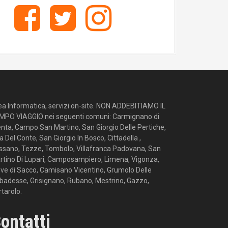
o
F
T
I
r
a
w
n
i
c
i
s
e
e
t
t
b
t
a
o
e
g
o
r
r
k
a
m
ea Informatica, servizi on-site. NON ADDEBITIAMO IL
MPO VIAGGIO nei seguenti comuni: Carmignano di
enta, Campo San Martino, San Giorgio Delle Pertiche,
la Del Conte, San Giorgio In Bosco, Cittadella ,
ssano, Tezze, Tombolo, Villafranca Padovana, San
rtino Di Lupari, Camposampiero, Limena, Vigonza,
ove di Sacco, Camisano Vicentino, Grumolo Delle
badesse, Grisignano, Rubano, Mestrino, Gazzo,
tarolo.
ontatti