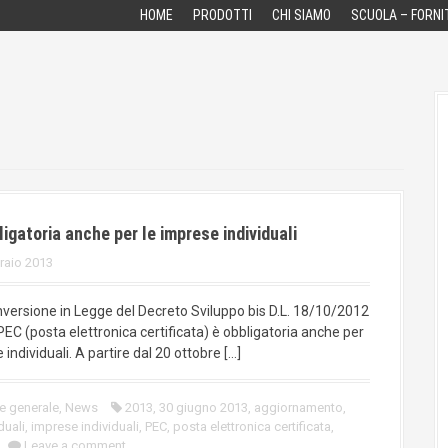
HOME
PRODOTTI
CHI SIAMO
SCUOLA – FORNI
igatoria anche per le imprese individuali
raio 2013
nversione in Legge del Decreto Sviluppo bis D.L. 18/10/2012
 PEC (posta elettronica certificata) è obbligatoria anche per
 individuali. A partire dal 20 ottobre […]
se generale
,
News
2013
,
30 giugno 2013
,
aggiornamento
,
duali
,
imprese individuali
,
PEC
,
posta elettronica certificata
,
Leave a comment