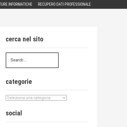
TURE INFORMATICHE
RECUPERO DATI PROFESSIONALE
cerca nel sito
S
e
a
r
c
categorie
h
f
o
c
r
a
:
t
social
e
g