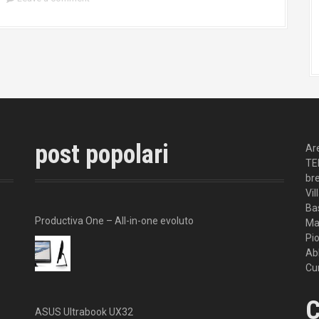
post popolari
Ar
TE
br
Vil
Ba
Productiva One – All-in-one evoluto
Ma
Pi
Ab
Cur
C
ASUS Ultrabook UX32