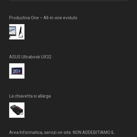
k
a
m
Productiva One – All-in-one evoluto
ASUS Ultrabook UX32
La chiavetta si allarga
Area Informatica, servizi on-site. NON ADDEBITIAMO IL