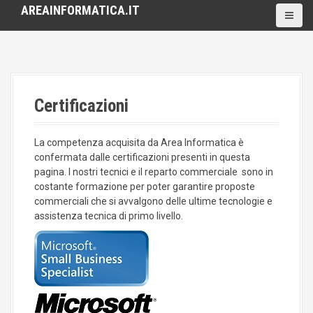
S
AREAINFORMATICA.IT
k
i
p
t
o
c
Certificazioni
o
n
t
La competenza acquisita da Area Informatica è
e
confermata dalle certificazioni presenti in questa
n
pagina. I nostri tecnici e il reparto commerciale sono in
t
costante formazione per poter garantire proposte
commerciali che si avvalgono delle ultime tecnologie e
assistenza tecnica di primo livello.