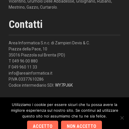
Vicentino, Grumolo Delle Abbadesse, Grisignano, Rubano,
Mestrino, Gazzo, Curtarolo.
Contatti
Area Informatica S.n.c. di Zampieri Devis & C.
Piazza della Pace, 10
35016 Piazzola sul Brenta (PD)
T 049 96 00 880
F 049 960 11 33
info@areainformatica.it
P.IVA 03377610286
Codice intermediario SDI:
WY7PJ6K
Utilizziamo i cookie per essere sicuri che tu possa avere la
migliore esperienza sul nostro sito. Se continui ad utilizzare
questo sito noi assumiamo che tu ne sia felice.
ACCETTO
NON ACCETTO
Proudly powered by WordPress
|
Theme:
Moesia
by aThemes