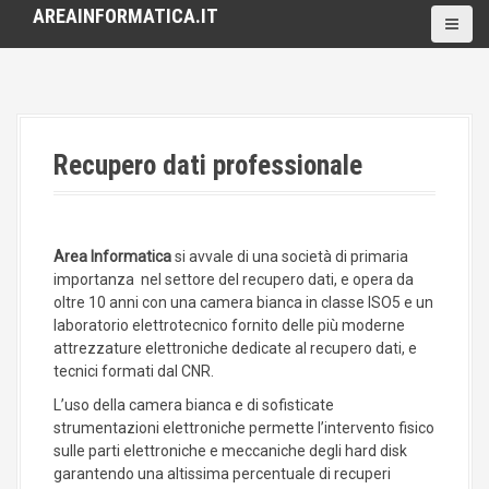
S
AREAINFORMATICA.IT
k
i
p
t
o
c
Recupero dati professionale
o
n
t
e
Area Informatica
si avvale di una società di primaria
n
importanza nel settore del recupero dati, e opera da
t
oltre 10 anni con una camera bianca in classe ISO5 e un
laboratorio elettrotecnico fornito delle più moderne
attrezzature elettroniche dedicate al recupero dati, e
tecnici formati dal CNR.
L’uso della camera bianca e di sofisticate
strumentazioni elettroniche permette l’intervento fisico
sulle parti elettroniche e meccaniche degli hard disk
garantendo una altissima percentuale di recuperi